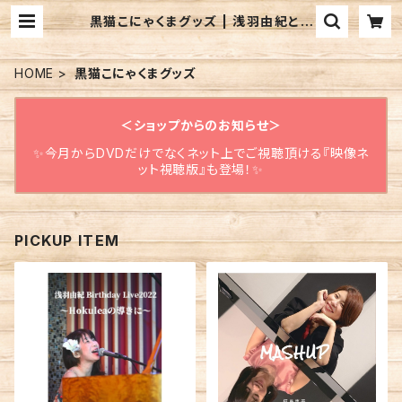
黒猫こにゃくまグッズ | 浅羽由紀とち
くわのお店
HOME
黒猫こにゃくまグッズ
＜ショップからのお知らせ＞
✨今月からDVDだけでなくネット上でご視聴頂ける『映像ネ
ット視聴版』も登場！✨
PICKUP ITEM