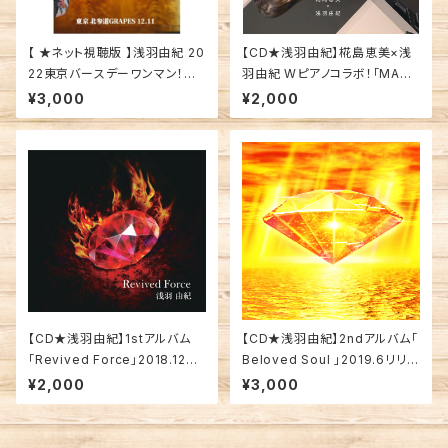
【 ★ネット視聴版 】浅羽由紀 20
【CD★浅羽由紀】椛島恵美×浅
22東京バースデーワンマン！～
羽由紀 Wピアノコラボ！「MASH
Hokurelaの導きに～
UP」＜限定250枚★浅羽販売分
¥3,000
¥2,000
＞
【CD★浅羽由紀】1stアルバム
【CD★浅羽由紀】2ndアルバム「
「Revived Force」2018.12リ
Beloved Soul 」2019.6リリー
リース！
ス！
¥2,000
¥3,000